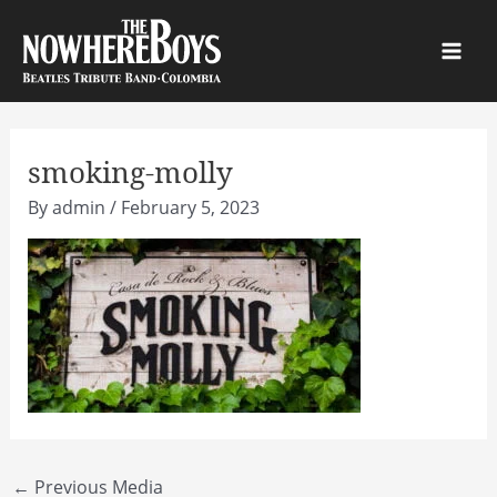
Skip
to
Main
content
Men
smoking-molly
By
admin
/
February 5, 2023
Post
←
Previous Media