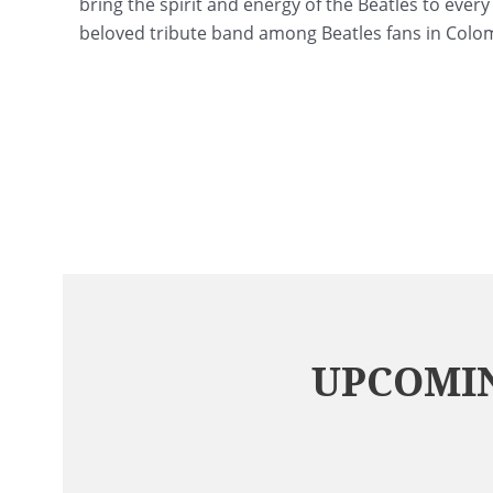
bring the spirit and energy of the Beatles to eve
beloved tribute band among Beatles fans in Colo
UPCOMIN