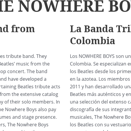
HE NOWHERE BO
and from
La Banda Tri
Colombia
s tribute band. They
Los NOWHERE BOYS son una 
 Beatles’ music from the
Colombia. Se especializan e
ftop concert. The band
los Beatles desde los prime
and have developed a
en la azotea. Los miembros
taining Beatles tribute acts
2011 y han desarrollado un
 from the extensive catalog
Beatles más auténticos y en
y of their solo members. In
una selección del extenso c
 The Nowhere Boys also pay
discografía de sus integran
stumes and stage presence.
musicales, The Nowhere Boy
ters, The Nowhere Boys
los Beatles con su vestuario