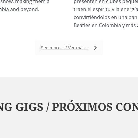
ry show, making them a
presenten en clubes peque
mbia and beyond.
traen el espíritu y la energ
convirtiéndolos en una band
Beatles en Colombia y más a
See more... / Ver más...
G GIGS / PRÓXIMOS CO