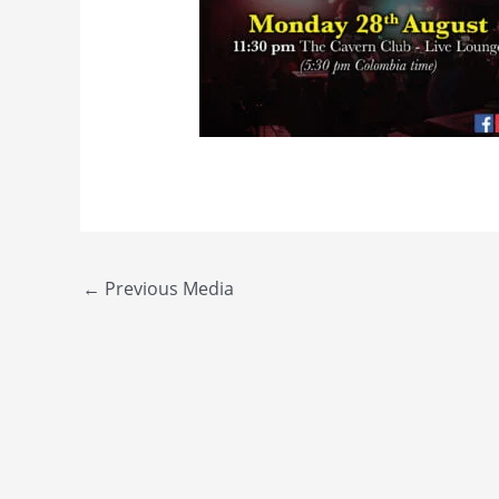
Post
←
Previous Media
navigation