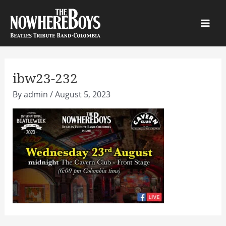
Skip
to
Main
content
Men
ibw23-232
By
admin
/
August 5, 2023