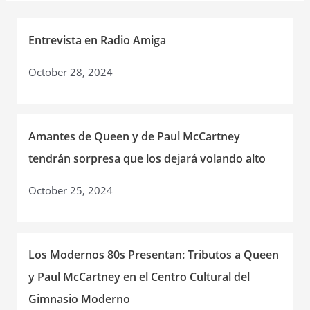
Queen
y
de
Entrevista en Radio Amiga
Paul
October 28, 2024
McCartney
tendrán
sorpresa
que
Amantes de Queen y de Paul McCartney
los
tendrán sorpresa que los dejará volando alto
dejará
volando
October 25, 2024
alto
Los Modernos 80s Presentan: Tributos a Queen
y Paul McCartney en el Centro Cultural del
Gimnasio Moderno