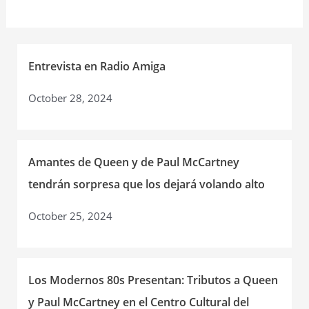
homenaje
a
The
Beatles
Entrevista en Radio Amiga
y
October 28, 2024
George
Harrison
el
25
Amantes de Queen y de Paul McCartney
de
tendrán sorpresa que los dejará volando alto
febrero
en
October 25, 2024
Bogotá
Los Modernos 80s Presentan: Tributos a Queen
y Paul McCartney en el Centro Cultural del