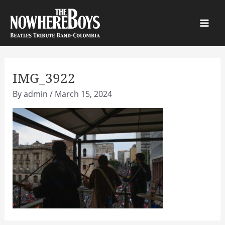
Skip
to
Main
content
Men
IMG_3922
By
admin
/
March 15, 2024