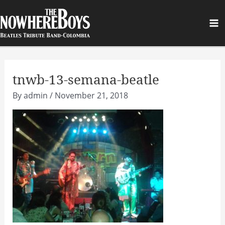
Skip
to
Ma
content
Me
tnwb-13-semana-beatle
By
admin
/
November 21, 2018