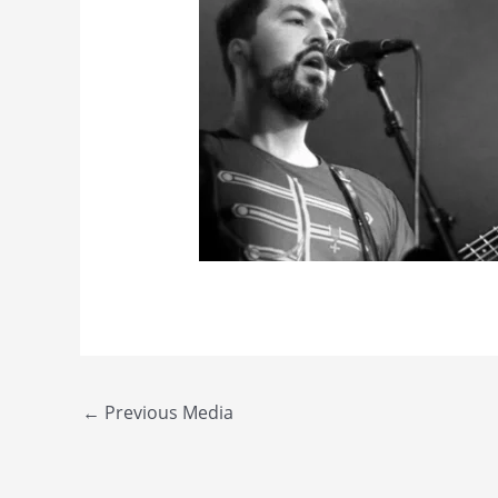
Post
←
Previous Media
navigation