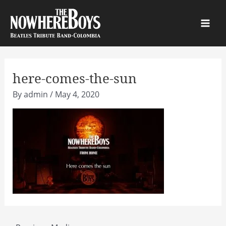
Skip
to
Main
content
Men
here-comes-the-sun
By
admin
/
May 4, 2020
Post