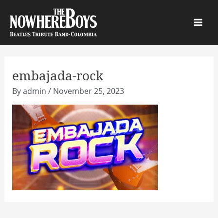
Skip
to
Main
content
Men
embajada-rock
By
admin
/
November 25, 2023